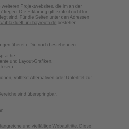
lle weiteren Projektwebsites, die im an der
gen. Die Erklärung gilt explizit nicht für
egt sind. Für die Seiten unter den Adressen
://ubtaktuell.uni-bayreuth.de
bestehen
ungen überein. Die noch bestehenden
sprache.
emente und Layout-Grafiken.
h sein.
en, Volltext-Alternativen oder Untertitel zur
 Bereiche sind überspringbar.
r.
fangreiche und vielfältige Webauftritte. Diese