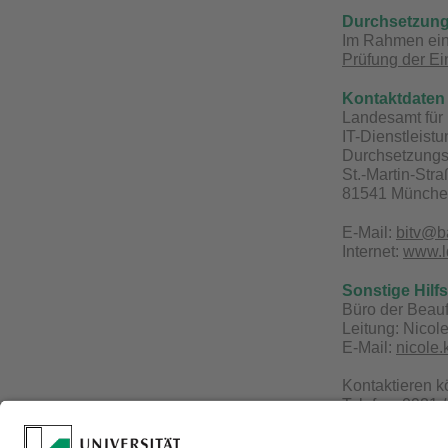
Durchsetzung
Im Rahmen eine
Prüfung der Ei
Kontaktdaten 
Landesamt für 
IT-Dienstleist
Durchsetzungs-
St.-Martin-Str
81541 Münch
E-Mail:
bitv@b
Internet:
www.ld
Sonstige Hilf
Büro der Beauf
Leitung: Nicol
E-Mail:
nicole
Kontaktieren 
Telefon: 0921 
E-Mail:
becks@
Webseite:
www