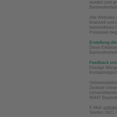
wurden zum gro
Barrierefreihei
Alle Websites a
finanziell und
barrierefreien
Prozesses beg
Erstellung die
Diese Erklärun
Barrierefreihei
Feedback un
Etwaige Mängel
Kontaktmöglich
Onlineredaktio
Zentrale Unive
Universitätsst
95447 Bayreut
E-Mail:
online
Telefon: 0921 