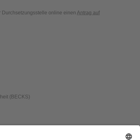
 Durchsetzungsstelle online einen
Antrag auf
kheit (BECKS)