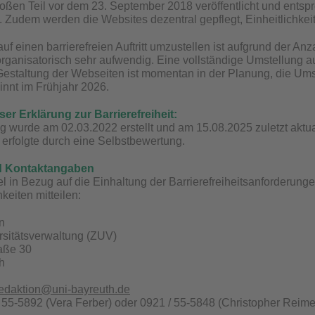
ßen Teil vor dem 23. September 2018 veröffentlicht und entsp
t. Zudem werden die Websites dezentral gepflegt, Einheitlichkeit
uf einen barrierefreien Auftritt umzustellen ist aufgrund der Anz
 organisatorisch sehr aufwendig. Eine vollständige Umstellung a
 Gestaltung der Webseiten ist momentan in der Planung, die U
innt im Frühjahr 2026.
ser Erklärung zur Barrierefreiheit:
g wurde am 02.03.2022 erstellt und am 15.08.2025 zuletzt aktua
t erfolgte durch eine Selbstbewertung.
d Kontaktangaben
 in Bezug auf die Einhaltung der Barrierefreiheitsanforderung
keiten mitteilen:
n
rsitätsverwaltung (ZUV)
raße 30
h
redaktion@uni-bayreuth.de
/ 55-5892 (Vera Ferber) oder 0921 / 55-5848 (Christopher Reimel