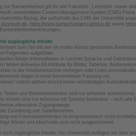
 zur Barrierefreiheit gilt für alle Fakultäts-, Lehrstuhl- sowie a
yreuth verwendeten Content-Management-System (CMS) Fiona 7 lie
niversitäts-Bezug, die außerhalb des CMS der Universität angel
i-bayreuth.de
,
https://www.gamechanger-campus.de
sowie
https
Barrierefreiheitserklärungen.
frei zugängliche Inhalte
stimmen zum Teil mit den im ersten Absatz genannten Bestimm
 im Folgenden aufgelistet.
tseiten fehlen Informationen in Leichter Sprache und Gebärden
en fehlen teilweise Alt-Attribute für Bilder, Tabellen, Bedienel
hler in der Inhaltshierarchie vorliegen oder Links unverständlic
okumente liegen in einer barrierefreien Fassung vor.
enen Videos stehen derzeit keine vollständigen Audiodeskription
n Texten und Bedienelementen sind nur teilweise ausreichend.
e Inhalte sind nur teilweise mit Tastatur bedienbar – nicht alle
ilweise alternative Zugangswege.
 die Zuordnung von Tabellenzellen.
tung von Formularelementen ist programmatisch nicht ermittelba
ige Wörter und Abschnitte sind nicht ausgezeichnet.
nicht zugängliche Inhalte: Als Universität verfügen wir über um