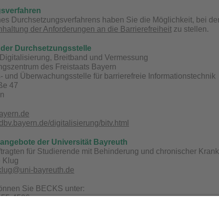
sverfahren
s Durchsetzungsverfahrens haben Sie die Möglichkeit, bei der
nhaltung der Anforderungen an die Barrierefreiheit
zu stellen.
der Durchsetzungsstelle
Digitalisierung, Breitband und Vermessung
ungszentrum des Freistaats Bayern
 und Überwachungsstelle für barrierefreie Informationstechnik
aße 47
en
ayern.de
bv.bayern.de/digitalisierung/bitv.html
sangebote der Universität Bayreuth
tragten für Studierende mit Behinderung und chronischer Kran
e Klug
.klug@uni-bayreuth.de
können Sie BECKS unter:
/ 55-4506
uni-bayreuth.de
.becks.uni-bayreuth.de