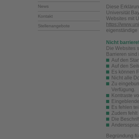
News
Diese Erklärung
Universität Ba
Kontakt
Websites mit U
https://www.un
Stellenangebote
eigenständige 
Nicht barriere
Die Websites 
Barrieren sind
Auf den Star
Auf den Seit
Es können Fe
Nicht alle D
Zu eingebund
Verfügung.
Kontraste vo
Eingeblendet
Es fehlen te
Zudem fehlt
Die Beschrif
Anderssprach
Begründung für 