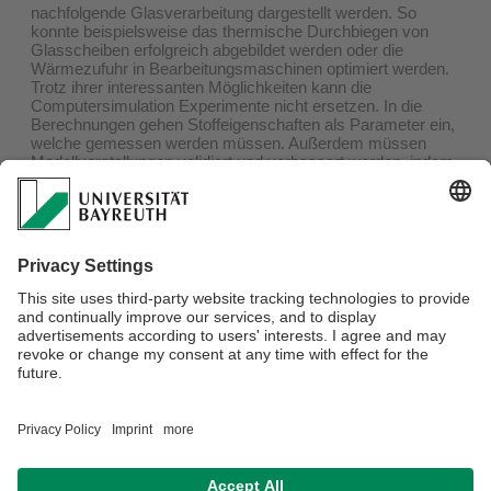
nachfolgende Glasverarbeitung dargestellt werden. So
konnte beispielsweise das thermische Durchbiegen von
Glasscheiben erfolgreich abgebildet werden oder die
Wärmezufuhr in Bearbeitungsmaschinen optimiert werden.
Trotz ihrer interessanten Möglichkeiten kann die
Computersimulation Experimente nicht ersetzen. In die
Berechnungen gehen Stoffeigenschaften als Parameter ein,
welche gemessen werden müssen. Außerdem müssen
Modellvorstellungen validiert und verbessert werden, indem
man Simulations- und Messergebnisse miteinander
vergleicht. Das Keylab Glastechnologie entwickelt speziell
für den Werkstoff Glas Messmethoden weiter und setzt
diese ein, u.a. die optische Emissionsspektroskopie und
Thermographie. Beide Methoden ermöglichen eine
berührungslose Analyse und Charakterisierung der
Glasoberfläche - nicht nur bei Laborproben, sondern auch
während des Herstellungs- und Verarbeitungsprozesses.
Verantwortlich für die Redaktion:
Daniel Leykam