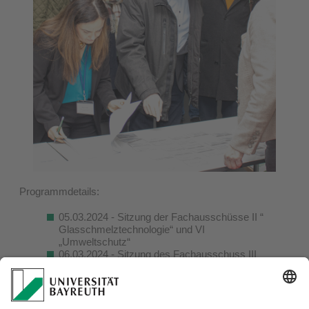
Programmdetails:
05.03.2024 - Sitzung der Fachausschüsse II “
Glasschmelztechnologie“ und VI
„Umweltschutz“
06.03.2024 - Sitzung des Fachausschuss III
„GlasRecycling“ 2024
07.03.2024 - Sitzung des Fachausschuss IV
„Glasformgebungstechnologie und
Qualitätssicherung“